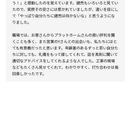
う！」と感動したのを覚えています。建売もいろいろと見てい
たので、実際その安さには惹かれていましたが、違いを目にし
て「やっぱり自分たちに建売は向かないな」と思うようにな
りました。
職場では、お客さんからプラットホームさんの良い評判を聞
くことも多く、また営業のYさんとの出会いも、私たちにはと
ても有意義だったと思います。年齢差のあるずっと若い自分た
ちに対しても、礼儀をもって接してくれて、話を真剣に聞いて
適切なアドバイスをしてくれるような人でした。工事の現場
などもたくさん見せてくれて、わかりやすく、打ち合わせは毎
回楽しかったです。
私たちは日頃夫婦で家事を手分けしており、自分が掃除・洗濯
担当で、妻が炊事・水まわりの家事をしてくれています。その
ため私は「掃除しやすい家」ということ、妻は「キッチンまわ
りの動線やデザイン」など、それぞれのこだわりを大事に打ち
合わせを進めていきました。まだ住みはじめたばかりです
が、家に帰るとふんわり暖かくてほっとするんです。この家が
自分たちの暮らしに少しずつなじんできている実感があり、今